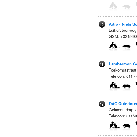
Artio - Niels 
10
Luikersteenweg
GSM: +324568
Lambermon Go
11
Toekomststraat 
Telefoon: 011 /
DAC Quintinus
12
Gelinden-dorp 7
Telefoon: 011/4