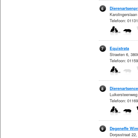
Dierenartsenpr
6
Karolingerslaa
Telefoon: 0113
Equistrata
7
Straeten 6, 380
Telefoon: 0115
Dierenartsenc
8
Luikersteenweg 
Telefoon: 011
Degeneffe Wi
9
Dorpsstraat 22