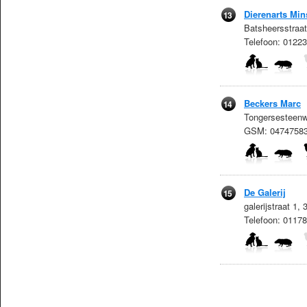
Dierenarts Mi
13
Batsheersstraat
Telefoon: 0122
Beckers Marc
14
Tongersesteenwe
GSM: 04747583
De Galerij
15
galerijstraat 1
Telefoon: 0117