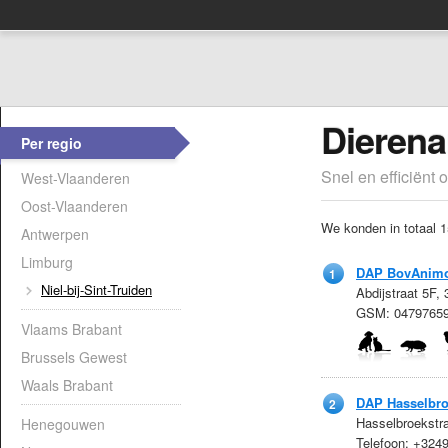
Dierenar
Per regio
Snel en efficiënt 
West-Vlaanderen
Oost-Vlaanderen
We konden in totaal 1
Antwerpen
Limburg
DAP BovAnim
1
Niel-bij-Sint-Truiden
Abdijstraat 5F,
GSM: 0479765
Vlaams Brabant
Brussels Gewest
Waals Brabant
DAP Hasselbr
2
Hasselbroekstr
Henegouwen
Telefoon: +32