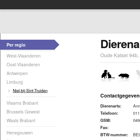
Dierena
Per regio
Oude Katsei 94b, 
West-Vlaanderen
Oost-Vlaanderen
Antwerpen
Limburg
Niel-bij-Sint-Truiden
Contactgegeven
Vlaams Brabant
Dierenarts:
Ann
Brussels Gewest
Telefoon:
011
Waals Brabant
GSM:
049
Fax:
Henegouwen
BTW-nummer:
BE0