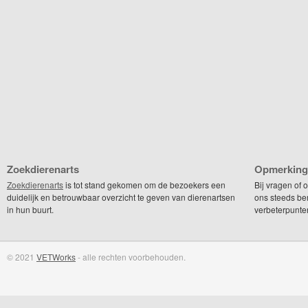
Zoekdierenarts
Opmerking
Zoekdierenarts
is tot stand gekomen om de bezoekers een
Bij vragen of
duidelijk en betrouwbaar overzicht te geven van dierenartsen
ons steeds be
in hun buurt.
verbeterpunte
© 2021
VETWorks
- alle rechten voorbehouden.