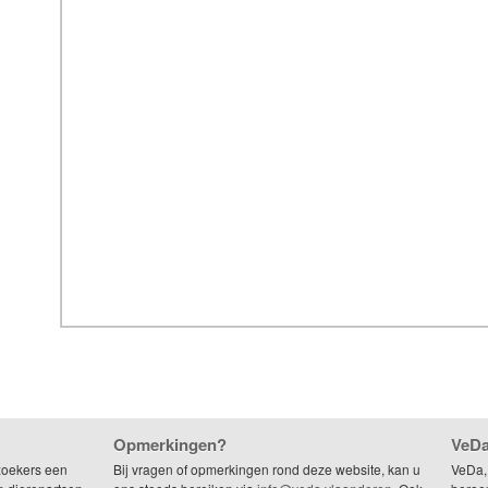
Opmerkingen?
VeDa
zoekers een
Bij vragen of opmerkingen rond deze website, kan u
VeDa,