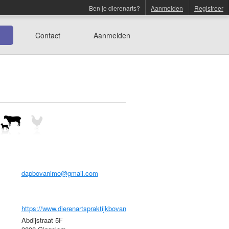
Ben je dierenarts?
Aanmelden
Registreer
Contact
Aanmelden
dapbovanimo@gmail.com
https://www.dierenartspraktijkbovanimo.be/
Abdijstraat 5F