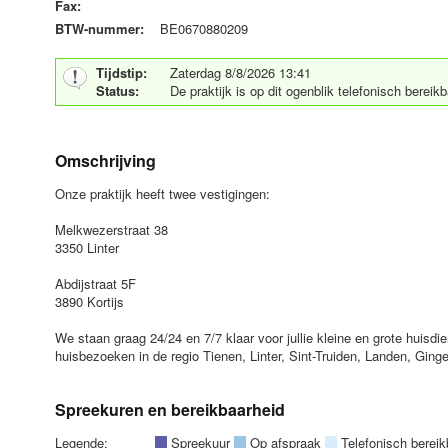
Fax:
BTW-nummer:
BE0670880209
Tijdstip:
Zaterdag 8/8/2026 13:41
Status:
De praktijk is op dit ogenblik telefonisch bere
Omschrijving
Onze praktijk heeft twee vestigingen:
Melkwezerstraat 38
3350 Linter
Abdijstraat 5F
3890 Kortijs
We staan graag 24/24 en 7/7 klaar voor jullie kleine en grote huisd
huisbezoeken in de regio Tienen, Linter, Sint-Truiden, Landen, Gin
Spreekuren en bereikbaarheid
Legende:
Spreekuur
Op afspraak
Telefonisch berei