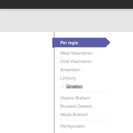
Per regio
West-Vlaanderen
Oost-Vlaanderen
Antwerpen
Limburg
Gingelom
Vlaams Brabant
Brussels Gewest
Waals Brabant
Henegouwen