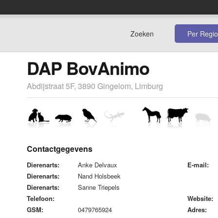
Zoeken
Per Regio
DAP BovAnimo
Abdijstraat 5F, 3890 Gingelom, Limburg
Contactgegevens
Dierenarts:
Anke Delvaux
E-mail:
Dierenarts:
Nand Holsbeek
Dierenarts:
Sanne Triepels
Telefoon:
Website:
GSM:
0479765924
Adres: