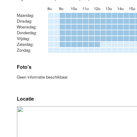
8u
9u
10u
11u
12u
13u
14u
15u
Maandag:
Dinsdag:
Woensdag:
Donderdag:
Vrijdag:
Zaterdag:
Zondag:
Foto's
Geen informatie beschikbaar
Locatie