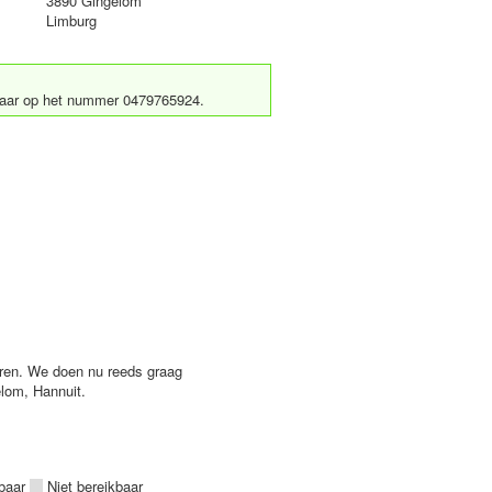
3890 Gingelom
Limburg
ikbaar op het nummer 0479765924.
ieren. We doen nu reeds graag
gelom, Hannuit.
kbaar
Niet bereikbaar