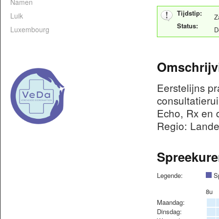
Namen
Tijdstip:
Luik
Z
Status:
Luxembourg
D
Omschrijv
Eerstelijns p
consultatieru
Echo, Rx en d
Regio: Lande
Spreekure
Legende:
Sp
8u
Maandag:
Dinsdag: