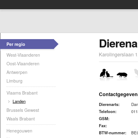
Dierena
Per regio
Karolingerslaan 
West-Vlaanderen
Oost-Vlaanderen
Antwerpen
Limburg
Vlaams Brabant
Contactgegeven
Landen
Dierenarts:
Da
Brussels Gewest
Telefoon:
01
Waals Brabant
GSM:
Fax:
Henegouwen
BTW-nummer:
BE0