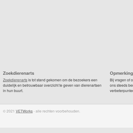
Zoekdierenarts
Opmerking
Zoekdierenarts
is tot stand gekomen om de bezoekers een
Bij vragen of
duidelijk en betrouwbaar overzicht te geven van dierenartsen
ons steeds be
in hun buurt.
verbeterpunte
© 2021
VETWorks
- alle rechten voorbehouden.