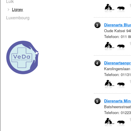
Luik
Ligney
Luxembourg
Dierenarts Bl
3
Oude Katsei 94b
Telefoon: 011 
Dierenartsenpr
4
Karolingerslaa
Telefoon: 0113
Dierenarts Mi
5
Batsheersstraat
Telefoon: 0122