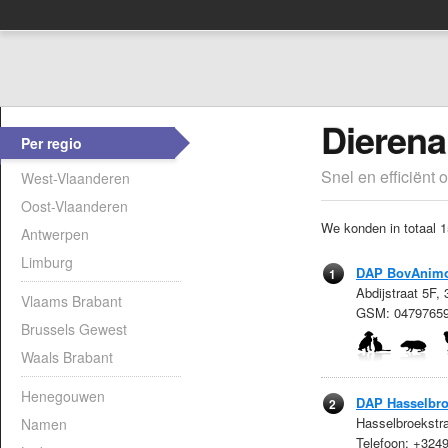
Dierena
Per regio
Snel en efficiënt 
West-Vlaanderen
Oost-Vlaanderen
We konden in totaal 1
Antwerpen
Limburg
DAP BovAnim
1
Abdijstraat 5F,
Vlaams Brabant
GSM: 0479765
Brussels Gewest
Waals Brabant
Henegouwen
DAP Hasselbr
2
Hasselbroekstr
Namen
Telefoon: +32