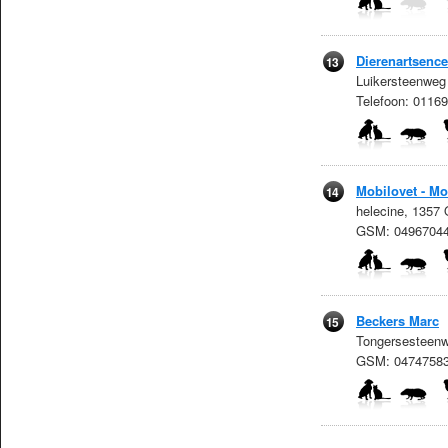
Dierenartsenc
13
Luikersteenweg 
Telefoon: 011
Mobilovet - Mo
14
helecine, 1357
GSM: 0496704
Beckers Marc
15
Tongersesteenwe
GSM: 04747583