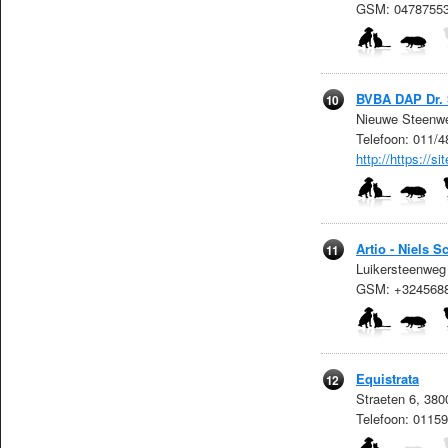
GSM: 0478755
BVBA DAP Dr.
10
Nieuwe Steenwe
Telefoon: 011/
http://https://
Artio - Niels 
11
Luikersteenweg
GSM: +324568
Equistrata
12
Straeten 6, 380
Telefoon: 0115