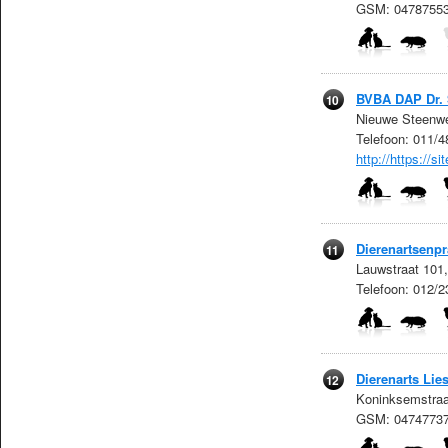
GSM: 0478755
BVBA DAP Dr.
10
Nieuwe Steenwe
Telefoon: 011/
http://https://
Dierenartsenpr
11
Lauwstraat 101
Telefoon: 012/
Dierenarts Lie
12
Koninksemstraa
GSM: 0474773