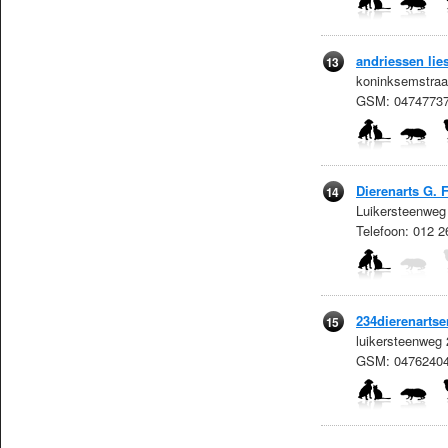
andriessen lie
13
koninksemstraa
GSM: 04747737
Dierenarts G. 
14
Luikersteenweg
Telefoon: 012 2
234dierenartse
15
luikersteenweg
GSM: 0476240