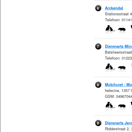
Arckendal
6
Stationsstraat 
Telefoon: 0114
Dierenarts Mi
7
Batsheersstraat
Telefoon: 0122
Mobilovet - Mo
8
helecine, 1357
GSM: 0496704
Dierenarts Jero
9
Ridderstraat 2,