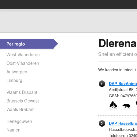
Dierena
Per regio
Snel en efficiënt 
West-Vlaanderen
Oost-Vlaanderen
We konden in totaal 1
Antwerpen
Limburg
DAP BovAnim
1
Abdijstraat 5F,
Vlaams Brabant
GSM: 0479765
Brussels Gewest
Waals Brabant
Henegouwen
DAP Hasselbr
2
Hasselbroekstr
Namen
Telefoon: +32