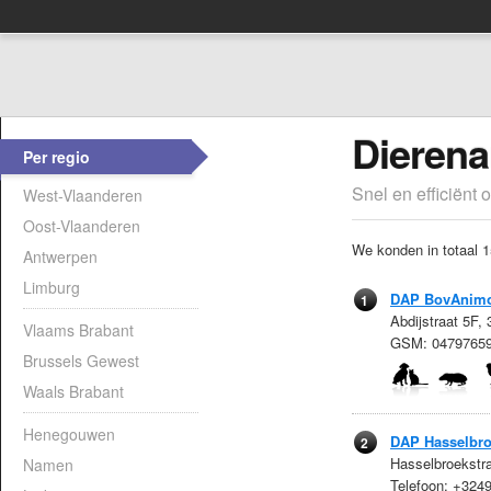
Dierena
Per regio
Snel en efficiënt 
West-Vlaanderen
Oost-Vlaanderen
We konden in totaal 1
Antwerpen
Limburg
DAP BovAnim
1
Abdijstraat 5F,
Vlaams Brabant
GSM: 0479765
Brussels Gewest
Waals Brabant
Henegouwen
DAP Hasselbr
2
Hasselbroekstr
Namen
Telefoon: +32