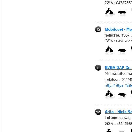
GSM: 0478755
Mobilovet - Mo
10
helecine, 1357
GSM: 0496704
BVBA DAP Dr.
11
Nieuwe Steenwe
Telefoon: 011/
http://https://
Artio - Niels 
12
Luikersteenweg
GSM: +324568