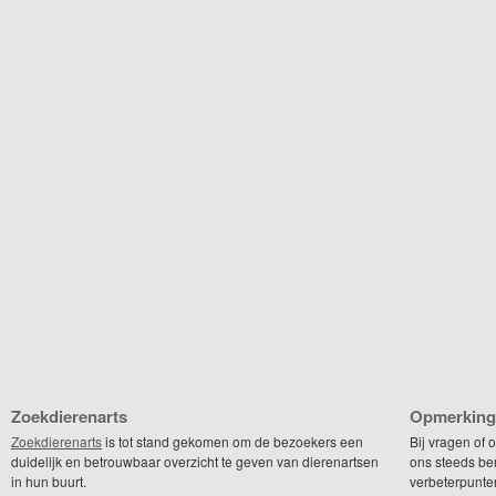
Zoekdierenarts
Opmerking
Zoekdierenarts
is tot stand gekomen om de bezoekers een
Bij vragen of
duidelijk en betrouwbaar overzicht te geven van dierenartsen
ons steeds be
in hun buurt.
verbeterpunte