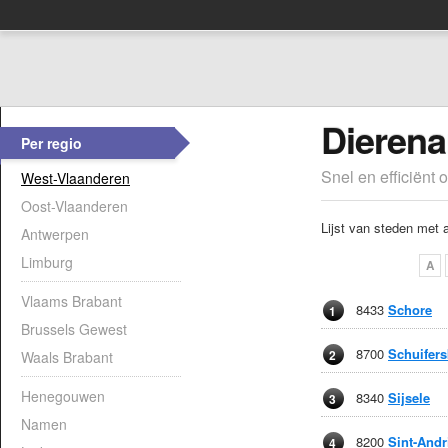
Dierena
Per regio
Snel en efficiënt 
West-Vlaanderen
Oost-Vlaanderen
Lijst van steden met 
Antwerpen
Limburg
A
Vlaams Brabant
8433
Schore
1
Brussels Gewest
8700
Schuifers
2
Waals Brabant
Henegouwen
8340
Sijsele
3
Namen
8200
Sint-Andr
4