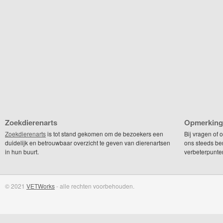
Zoekdierenarts
Opmerking
Zoekdierenarts
is tot stand gekomen om de bezoekers een
Bij vragen of
duidelijk en betrouwbaar overzicht te geven van dierenartsen
ons steeds be
in hun buurt.
verbeterpunte
© 2021
VETWorks
- alle rechten voorbehouden.