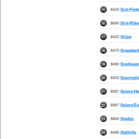
8433
Sint-Piet
15
8690
Sint-Rijke
16
8433
Slijpe
17
8470
Snaasker
18
8490
Snellege
19
8433
Spermali
20
8587
Spiere-He
21
8587
Spiere/Es
22
8840
Staden
23
8490
Stalhille
24