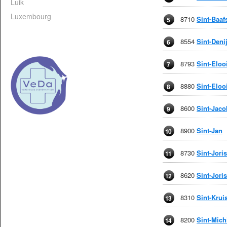
Luik
Luxembourg
8710
Sint-Baaf
5
8554
Sint-Deni
6
8793
Sint-Eloo
7
8880
Sint-Eloo
8
8600
Sint-Jaco
9
8900
Sint-Jan
10
8730
Sint-Jori
11
8620
Sint-Jori
12
8310
Sint-Krui
13
8200
Sint-Mich
14