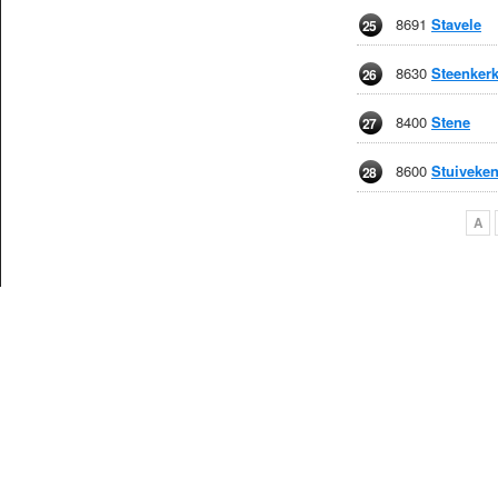
8691
Stavele
25
8630
Steenkerk
26
8400
Stene
27
8600
Stuiveke
28
A