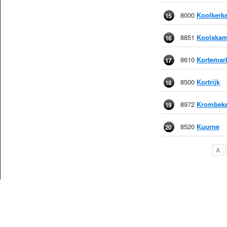
8000
Koolkerk
15
8851
Koolska
16
8610
Kortemar
17
8500
Kortrijk
18
8972
Krombek
19
8520
Kuurne
20
A