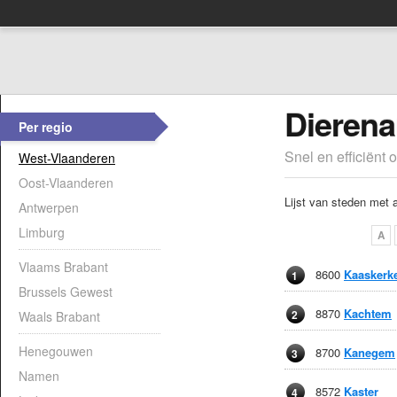
Dierena
Per regio
Snel en efficiënt 
West-Vlaanderen
Oost-Vlaanderen
Lijst van steden met 
Antwerpen
Limburg
A
Vlaams Brabant
8600
Kaaskerk
1
Brussels Gewest
8870
Kachtem
2
Waals Brabant
Henegouwen
8700
Kanegem
3
Namen
8572
Kaster
4