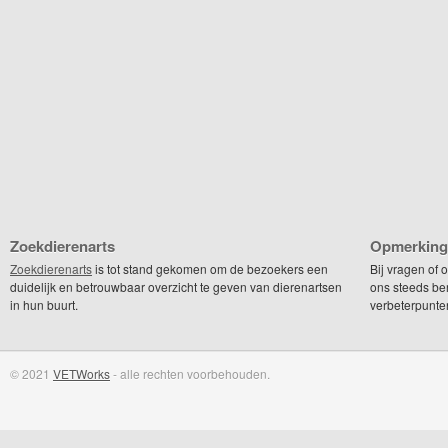
Zoekdierenarts
Opmerking
Zoekdierenarts
is tot stand gekomen om de bezoekers een
Bij vragen of
duidelijk en betrouwbaar overzicht te geven van dierenartsen
ons steeds be
in hun buurt.
verbeterpunte
© 2021
VETWorks
- alle rechten voorbehouden.