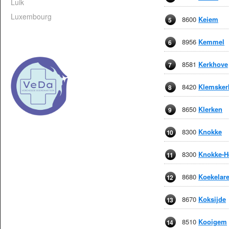
Luik
Luxembourg
8600
Keiem
5
8956
Kemmel
6
8581
Kerkhove
7
8420
Klemsker
8
8650
Klerken
9
8300
Knokke
10
8300
Knokke-H
11
8680
Koekelar
12
8670
Koksijde
13
8510
Kooigem
14