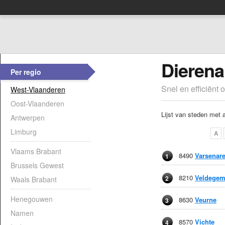
Dierena
Per regio
Snel en efficiënt 
West-Vlaanderen
Oost-Vlaanderen
Lijst van steden met 
Antwerpen
Limburg
A
Vlaams Brabant
8490
Varsenar
1
Brussels Gewest
8210
Veldege
2
Waals Brabant
Henegouwen
8630
Veurne
3
Namen
8570
Vichte
4