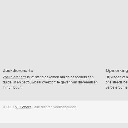
Zoekdierenarts
Opmerking
Zoekdierenarts
is tot stand gekomen om de bezoekers een
Bij vragen of
duidelijk en betrouwbaar overzicht te geven van dierenartsen
ons steeds be
in hun buurt.
verbeterpunte
© 2021
VETWorks
- alle rechten voorbehouden.