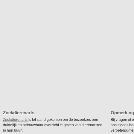
Zoekdierenarts
Opmerking
Zoekdierenarts
is tot stand gekomen om de bezoekers een
Bij vragen of
duidelijk en betrouwbaar overzicht te geven van dierenartsen
ons steeds be
in hun buurt.
verbeterpunte