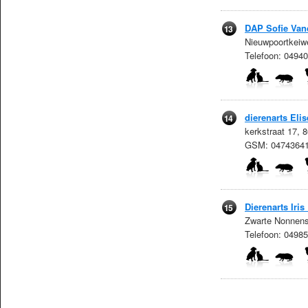
DAP Sofie Van
13
Nieuwpoortkeiw
Telefoon: 0494
dierenarts Eli
14
kerkstraat 17, 
GSM: 0474364
Dierenarts Iris
15
Zwarte Nonnens
Telefoon: 0498