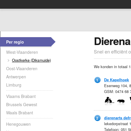
Dierena
Per regio
Snel en efficiënt 
West-Vlaanderen
Oostkerke (Diksmuide)
We konden in totaal 1
Oost-Vlaanderen
Antwerpen
De Kapelhoek
1
Limburg
Esenweg 104, 8
GSM: 0474 68 
Vlaams Brabant
Brussels Gewest
Waals Brabant
dierenarts defr
2
lekedorpstraat 
Henegouwen
Telefoon: 051 5