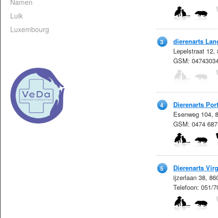
Namen
Luik
Luxembourg
dierenarts La
3
Lepelstraat 12,
GSM: 0474303
Dierenarts Port
4
Esenweg 104, 8
GSM: 0474 687
Dierenarts Vir
5
ijzerlaan 38, 8
Telefoon: 051/7