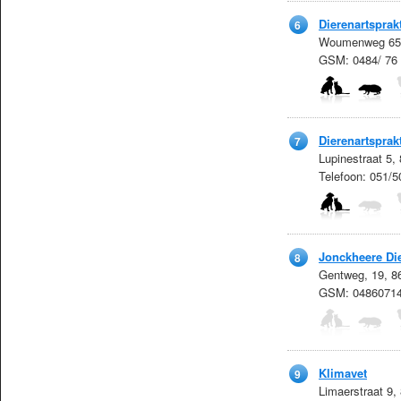
Dierenartsprak
6
Woumenweg 65,
GSM: 0484/ 76
Dierenartspra
7
Lupinestraat 5
Telefoon: 051/
Jonckheere Die
8
Gentweg, 19, 8
GSM: 0486071
Klimavet
9
Limaerstraat 9,