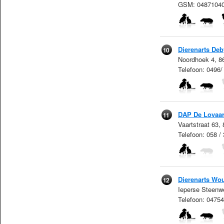
GSM: 0487104
Dierenarts Deb
10
Noordhoek 4, 8
Telefoon: 0496/
DAP De Lovaar
11
Vaartstraat 63,
Telefoon: 058 /
Dierenarts Wo
12
Ieperse Steenw
Telefoon: 0475