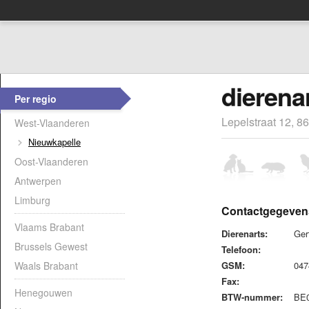
dierena
Per regio
Lepelstraat 12, 
West-Vlaanderen
Nieuwkapelle
Oost-Vlaanderen
Antwerpen
Limburg
Contactgegeven
Vlaams Brabant
Dierenarts:
Ger
Brussels Gewest
Telefoon:
Waals Brabant
GSM:
04
Fax:
Henegouwen
BTW-nummer:
BE0