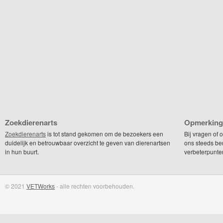
Zoekdierenarts
Opmerking
Zoekdierenarts
is tot stand gekomen om de bezoekers een
Bij vragen of
duidelijk en betrouwbaar overzicht te geven van dierenartsen
ons steeds be
in hun buurt.
verbeterpunte
© 2021
VETWorks
- alle rechten voorbehouden.