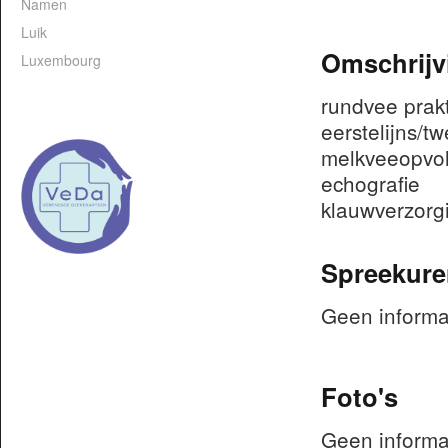
Namen
Luik
Omschrijv
Luxembourg
rundvee prakt
eerstelijns/tw
melkveeopvol
echografie
klauwverzor
Spreekure
Geen informa
Foto's
Geen informa