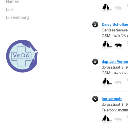
Namen
Luik
Luxembourg
Daisy Schollae
3
Gentsesteenweg
GSM: 0491/75 
dap Jan Verme
4
dorpsstraat 3, 
GSM: 0475837
jan vermeir
5
dorpsstraat 3, 
Telefoon: 0538