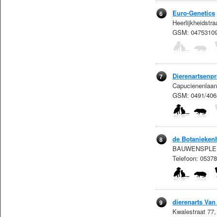
Euro-Genetics
6
Heerlijkheidstr
GSM: 0475310
Dierenartsenpr
7
Capucienenlaan
GSM: 0491/406
de Botanieken
8
BAUWENSPLEIN 
Telefoon: 0537
dierenarts Van
9
Kwalestraat 77