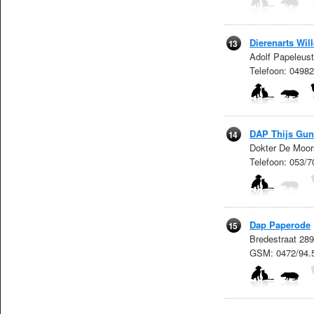
Dierenarts Wi
13
Adolf Papeleust
Telefoon: 0498
DAP Thijs Gun
14
Dokter De Moors
Telefoon: 053/
Dap Paperode
15
Bredestraat 289
GSM: 0472/94.