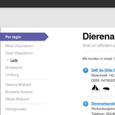
Dierena
Per regio
Snel en efficiënt 
West-Vlaanderen
Oost-Vlaanderen
We konden in totaal 1
Lede
Antwerpen
DAP De Witte 
1
Limburg
Molenhoek 142,
GSM: 0475533
Vlaams Brabant
Brussels Gewest
Waals Brabant
Dierenartsprakt
2
Ronkenburgstra
Henegouwen
Telefoon: 053/