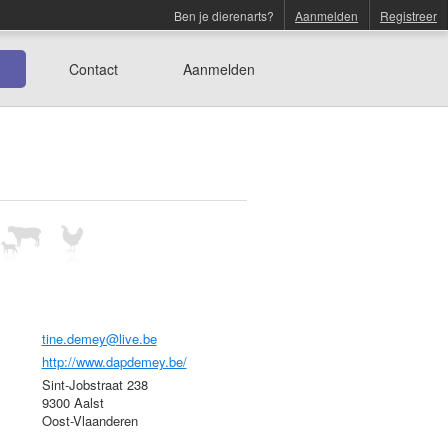
Ben je dierenarts?
Aanmelden
Registreer
Contact
Aanmelden
tine.demey@live.be
http://www.dapdemey.be/
Sint-Jobstraat 238
9300 Aalst
Oost-Vlaanderen