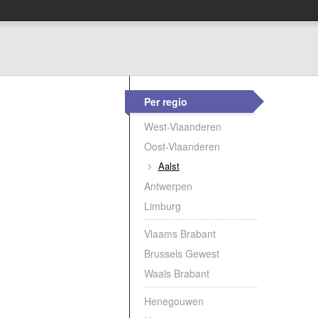
Per regio
West-Vlaanderen
Oost-Vlaanderen
Aalst
Antwerpen
Limburg
Vlaams Brabant
Brussels Gewest
Waals Brabant
Henegouwen