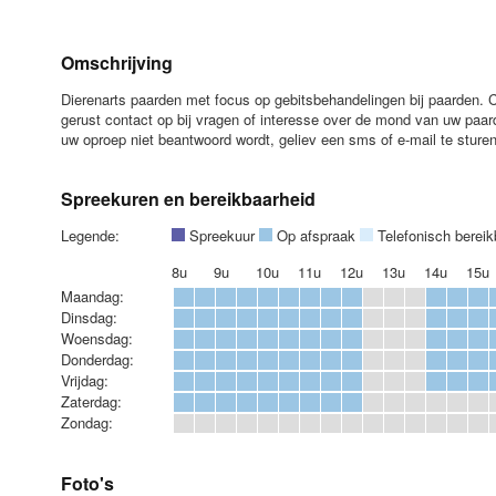
Omschrijving
Dierenarts paarden met focus op gebitsbehandelingen bij paarden. Co
gerust contact op bij vragen of interesse over de mond van uw paa
uw oproep niet beantwoord wordt, geliev een sms of e-mail te stur
Spreekuren en bereikbaarheid
Legende:
Spreekuur
Op afspraak
Telefonisch berei
8u
9u
10u
11u
12u
13u
14u
15u
Maandag:
Dinsdag:
Woensdag:
Donderdag:
Vrijdag:
Zaterdag:
Zondag:
Foto's