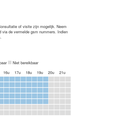
nsultatie of visite zijn mogelijk. Neem
rd via de vermelde gsm nummers. Indien
en.
kbaar
Niet bereikbaar
16u
17u
18u
19u
20u
21u