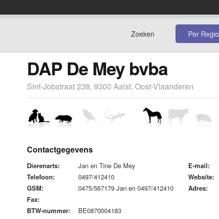
Zoeken
Per Regio
DAP De Mey bvba
Sint-Jobstraat 238, 9300 Aalst, Oost-Vlaanderen
Contactgegevens
Dierenarts:
Jan en Tine De Mey
E-mail:
Telefoon:
0497/412410
Website:
GSM:
0475/567179 Jan en 0497/412410
Adres:
Fax:
BTW-nummer:
BE0870004183