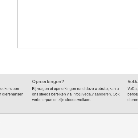
Opmerkingen?
VeDa
zoekers een
Bij vragen of opmerkingen rond deze website, kan u
VeDa,
n dierenartsen
ons steeds bereiken via
info@veda.vlaanderen
. Ook
beroep
verbeterpunten zijn steeds welkom.
dieren
.