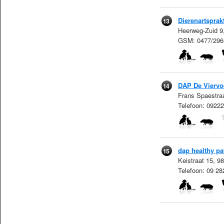
Dierenartsprak
13
Heerweg-Zuid 9
GSM: 0477/296
DAP De Viervo
14
Frans Spaestra
Telefoon: 092
dap healthy p
15
Keistraat 15, 9
Telefoon: 09 2