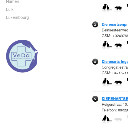
Namen
Luik
Luxembourg
Dierenartsenpra
3
Deinsesteenweg
GSM: +324976
Dierenarts Ing
4
Congregatiestr
GSM: 0471571
DIERENARTSE
5
Reigerstraat 10
Telefoon: 09/32