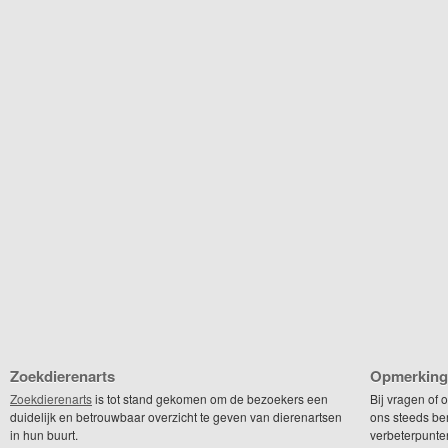
Zoekdierenarts
Opmerking
Zoekdierenarts
is tot stand gekomen om de bezoekers een
Bij vragen of
duidelijk en betrouwbaar overzicht te geven van dierenartsen
ons steeds be
in hun buurt.
verbeterpunte