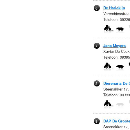
De Harlekijn
6
Varendriesstraa
Telefoon: 092
Jana Meyers
7
Xavier De Cockl
Telefoon: 0939
Dierenarts De 
8
Steenakker 17,
Telefoon: 09 22
DAP De Groot
9
Steenakker 17,