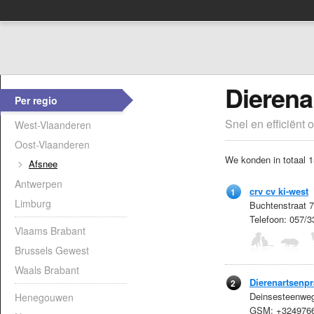
Dierena
Per regio
Snel en efficiënt 
West-Vlaanderen
Oost-Vlaanderen
We konden in totaal 1
Afsnee
Antwerpen
crv cv ki-west
1
Limburg
Buchtenstraat 7
Telefoon: 057/
Vlaams Brabant
Brussels Gewest
Waals Brabant
Dierenartsenpra
2
Deinsesteenweg
Henegouwen
GSM: +324976