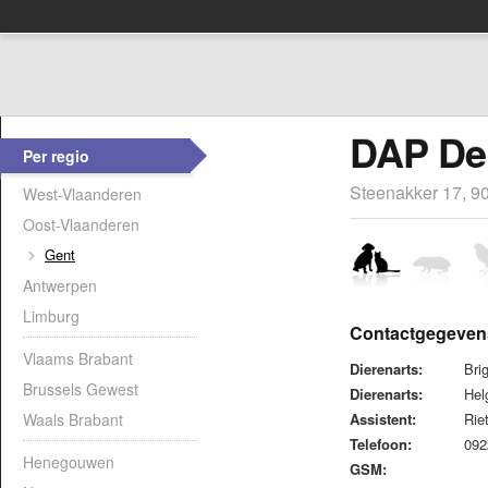
DAP De
Per regio
Steenakker 17, 9
West-Vlaanderen
Oost-Vlaanderen
Gent
Antwerpen
Limburg
Contactgegeven
Vlaams Brabant
Dierenarts:
Bri
Brussels Gewest
Dierenarts:
Hel
Waals Brabant
Assistent:
Rie
Telefoon:
09
Henegouwen
GSM: