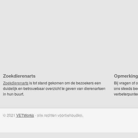
Zoekdierenarts
Opmerking
Zoekdierenarts
is tot stand gekomen om de bezoekers een
Bij vragen of
duidelijk en betrouwbaar overzicht te geven van dierenartsen
ons steeds be
in hun buurt.
verbeterpunte
© 2021
VETWorks
- alle rechten voorbehouden.