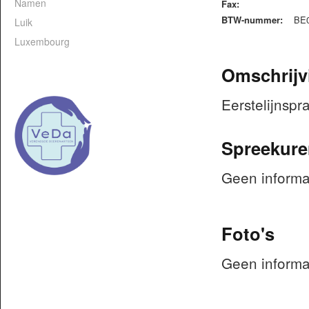
Namen
Fax:
BTW-nummer:
BE0
Luik
Luxembourg
Omschrijv
Eerstelijnspr
Spreekure
Geen informa
Foto's
Geen informa