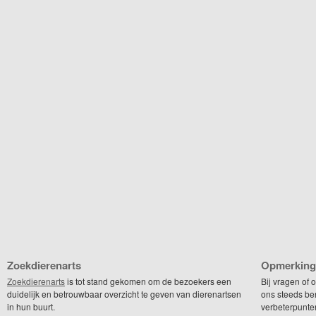
Zoekdierenarts
Opmerking
Zoekdierenarts
is tot stand gekomen om de bezoekers een
Bij vragen of
duidelijk en betrouwbaar overzicht te geven van dierenartsen
ons steeds be
in hun buurt.
verbeterpunte