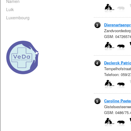
Namen
Luik
Luxembourg
Dierenartsenpra
3
Zandvoordedorp
GSM: 0472657
Declerck Patri
4
Tempelhofstraat
Telefoon: 059/
Caroline Peete
5
Gistelsesteenw
GSM: 0486/75.