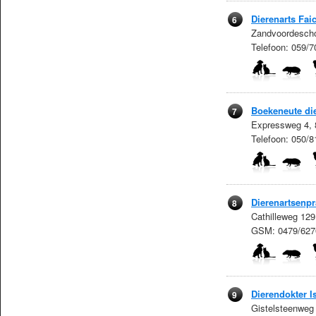
Dierenarts Fai
6
Zandvoordescho
Telefoon: 059/
Boekeneute die
7
Expressweg 4, 8
Telefoon: 050/8
Dierenartsenpr
8
Cathilleweg 129
GSM: 0479/627
Dierendokter 
9
Gistelsteenweg