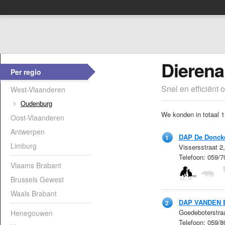
Dierena
Per regio
Snel en efficiënt 
West-Vlaanderen
Oudenburg
We konden in totaal 1
Oost-Vlaanderen
Antwerpen
DAP De Donck
1
Limburg
Vissersstraat 
Telefoon: 059/
Vlaams Brabant
Brussels Gewest
Waals Brabant
DAP VANDEN 
2
Goedeboterstra
Henegouwen
Telefoon: 059/8