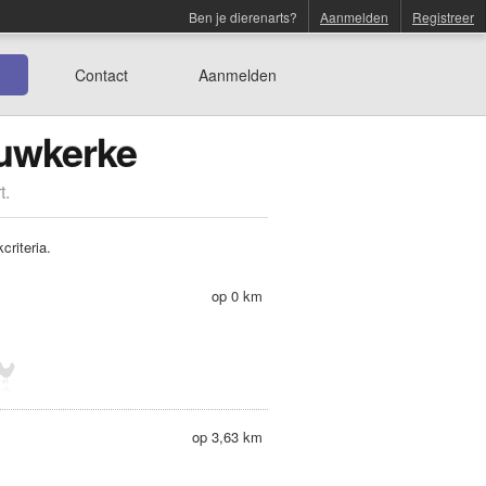
Ben je dierenarts?
Aanmelden
Registreer
Contact
Aanmelden
euwkerke
t.
riteria.
op 0 km
op 3,63 km