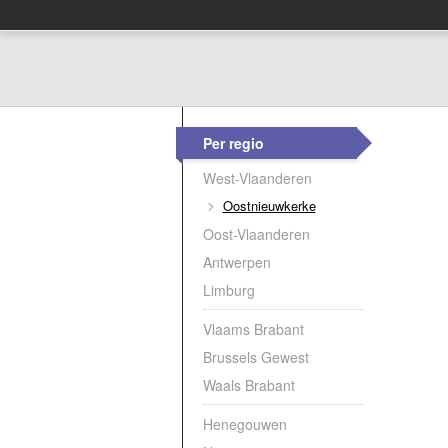
Per regio
West-Vlaanderen
Oostnieuwkerke
Oost-Vlaanderen
Antwerpen
Limburg
Vlaams Brabant
Brussels Gewest
Waals Brabant
Henegouwen