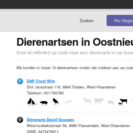
Zoeken
Per Regio
Dierenartsen in Oostni
Snel en efficiënt op zoek naar een dierenarts in uw buur
We konden in totaal 15 dierenartsen vinden die voldoen aan uw zoekc
DAP Cruyt Wim
1
Sint Jansstraat 119, 8840 Staden, West-Vlaanderen
Telefoon: 051/700789
Dierenarts David Goussey
2
Westrozebekestraat 58, 8980 Passendale, West-Vlaanderen
GSM: 0473476011