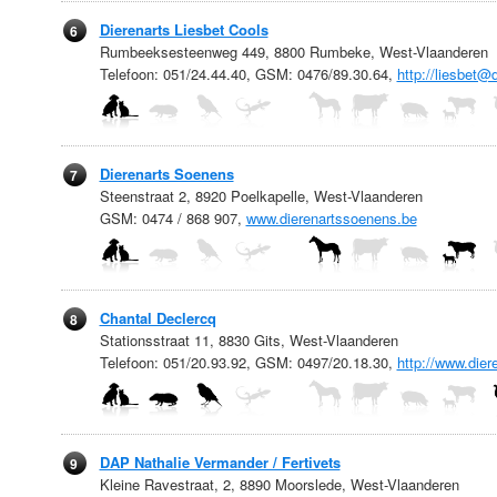
Dierenarts Liesbet Cools
6
Rumbeeksesteenweg 449, 8800 Rumbeke, West-Vlaanderen
Telefoon: 051/24.44.40, GSM: 0476/89.30.64,
http://liesbet@
Dierenarts Soenens
7
Steenstraat 2, 8920 Poelkapelle, West-Vlaanderen
GSM: 0474 / 868 907,
www.dierenartssoenens.be
Chantal Declercq
8
Stationsstraat 11, 8830 Gits, West-Vlaanderen
Telefoon: 051/20.93.92, GSM: 0497/20.18.30,
http://www.dier
DAP Nathalie Vermander / Fertivets
9
Kleine Ravestraat, 2, 8890 Moorslede, West-Vlaanderen