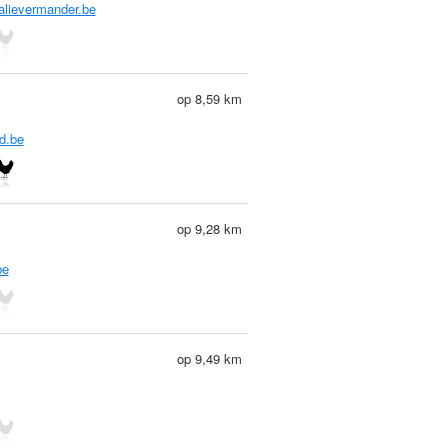
alievermander.be
op 8,59 km
d.be
op 9,28 km
be
op 9,49 km