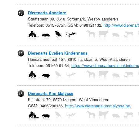
Dierenarts Annelore
13
Staatsbaan 89, 8610 Kortemark, West-Vlaanderen
Telefoon: 051570757, GSM: 0498121132,
http://www.dierenar
Dierenarts Evelien Kindermans
14
Handzamestraat 157, 8610 Handzame, West-Vlaanderen
Telefoon: 051/69.91.64,
https://www.dierenartsevelienkinder
Dierenarts Kim Malysse
15
Klijtstraat 70, 8870 Izegem, West-Vlaanderen
GSM: 0486/200156,
http://www.dierenartskimmalysse.be