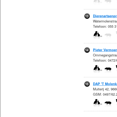
Dierenartsenpr
13
Watermolenstra
Telefoon: 055 
Pieter Vermoe
14
Ommegangstraat
Telefoon: 0472
DAP 'T Molenk
15
Muiterij 42, 96
GSM: 0497/62.