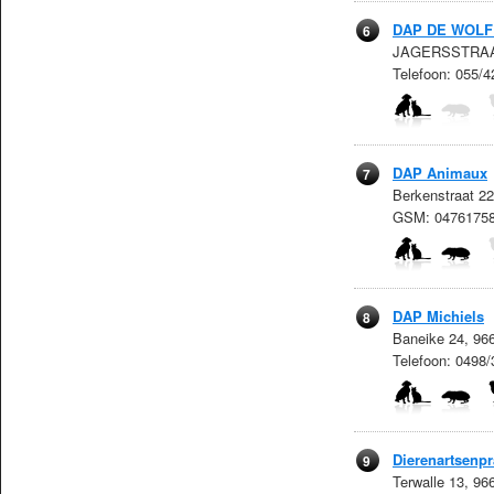
DAP DE WOLF
6
JAGERSSTRAAT 
Telefoon: 055/4
DAP Animaux
7
Berkenstraat 22
GSM: 0476175
DAP Michiels
8
Baneike 24, 96
Telefoon: 0498
Dierenartsenpra
9
Terwalle 13, 96