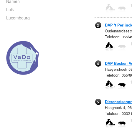
Namen
Luik
Luxembourg
DAP 't Perlinc
3
Oudenaardsestr
Telefoon: 055/4
DAP Bocken Ve
4
Haeyershoek 53
Telefoon: 055/8
Dierenartsenpr
5
Haaghoek 4, 96
Telefoon: 0032 