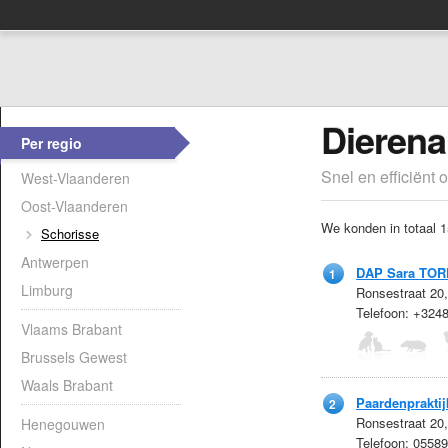
Dierena
Per regio
Snel en efficiënt 
West-Vlaanderen
Oost-Vlaanderen
We konden in totaal 1
Schorisse
Antwerpen
DAP Sara TOR
1
Limburg
Ronsestraat 20
Telefoon: +32
Vlaams Brabant
Brussels Gewest
Waals Brabant
Paardenpraktij
2
Ronsestraat 20
Henegouwen
Telefoon: 0558