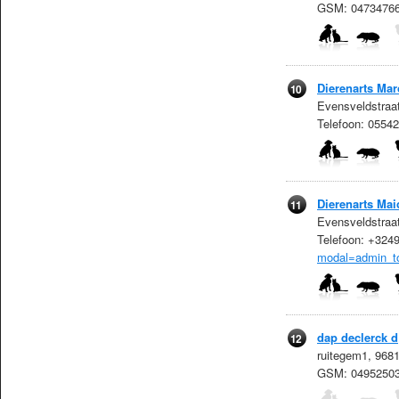
GSM: 0473476
Dierenarts Mar
10
Evensveldstraat
Telefoon: 0554
Dierenarts Mai
11
Evensveldstraat
Telefoon: +324
modal=admin_t
dap declerck d
12
ruitegem1, 968
GSM: 0495250