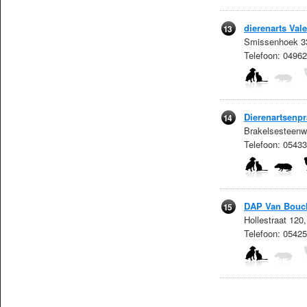
dierenarts Va
13
Smissenhoek 33
Telefoon: 0496
Dierenartsenpr
14
Brakelsesteenw
Telefoon: 0543
DAP Van Bouch
15
Hollestraat 120
Telefoon: 0542