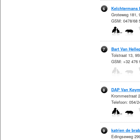
Kelchtermans 
6
Groteweg 181, 
GSM: 0478/68 
Bart Van Helle
7
Tolstraat 13, 9
GSM: +32 476 
DAP Van Keyme
8
Krommestraat 2
Telefoon: 054/
katrien de bra
9
Edingseweg 299