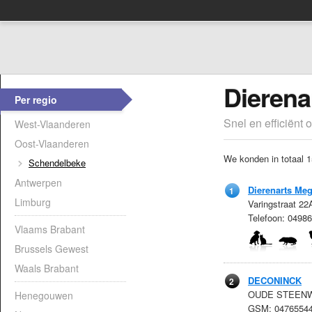
Dierena
Per regio
Snel en efficiënt 
West-Vlaanderen
Oost-Vlaanderen
We konden in totaal 1
Schendelbeke
Antwerpen
Dierenarts Meg
1
Limburg
Varingstraat 2
Telefoon: 049
Vlaams Brabant
Brussels Gewest
Waals Brabant
DECONINCK
2
OUDE STEENWEG
Henegouwen
GSM: 0476554