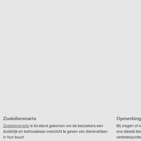
Zoekdierenarts
Opmerking
Zoekdierenarts
is tot stand gekomen om de bezoekers een
Bij vragen of
duidelijk en betrouwbaar overzicht te geven van dierenartsen
ons steeds be
in hun buurt.
verbeterpunte