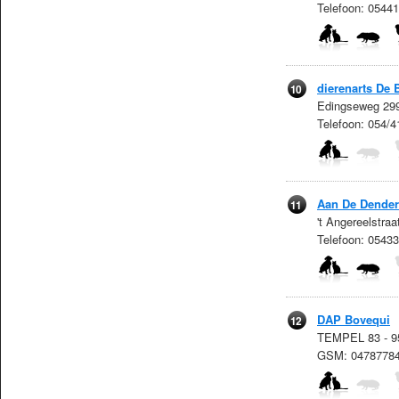
Telefoon: 054
dierenarts De 
10
Edingseweg 299
Telefoon: 054/
Aan De Dender
11
't Angereelstra
Telefoon: 0543
DAP Bovequi
12
TEMPEL 83 - 95
GSM: 0478778