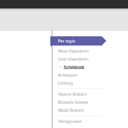
Per regio
West-Vlaanderen
Oost-Vlaanderen
Schelderode
Antwerpen
Limburg
Vlaams Brabant
Brussels Gewest
Waals Brabant
Henegouwen