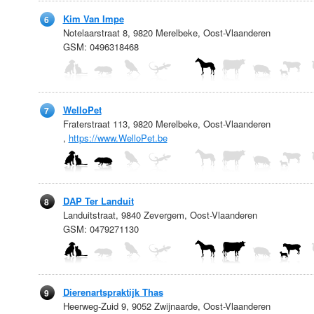
Kim Van Impe
6
Notelaarstraat 8, 9820 Merelbeke, Oost-Vlaanderen
GSM: 0496318468
WelloPet
7
Fraterstraat 113, 9820 Merelbeke, Oost-Vlaanderen
,
https://www.WelloPet.be
DAP Ter Landuit
8
Landuitstraat, 9840 Zevergem, Oost-Vlaanderen
GSM: 0479271130
Dierenartspraktijk Thas
9
Heerweg-Zuid 9, 9052 Zwijnaarde, Oost-Vlaanderen