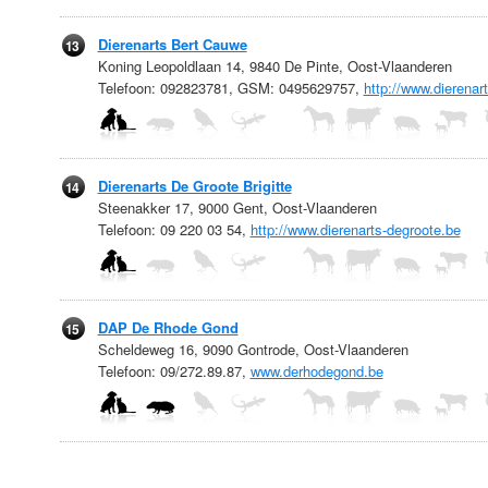
Dierenarts Bert Cauwe
13
Koning Leopoldlaan 14, 9840 De Pinte, Oost-Vlaanderen
Telefoon: 092823781, GSM: 0495629757,
http://www.dierena
Dierenarts De Groote Brigitte
14
Steenakker 17, 9000 Gent, Oost-Vlaanderen
Telefoon: 09 220 03 54,
http://www.dierenarts-degroote.be
DAP De Rhode Gond
15
Scheldeweg 16, 9090 Gontrode, Oost-Vlaanderen
Telefoon: 09/272.89.87,
www.derhodegond.be