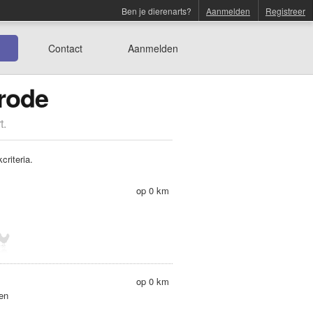
Ben je dierenarts?
Aanmelden
Registreer
Contact
Aanmelden
erode
t.
riteria.
op 0 km
op 0 km
en