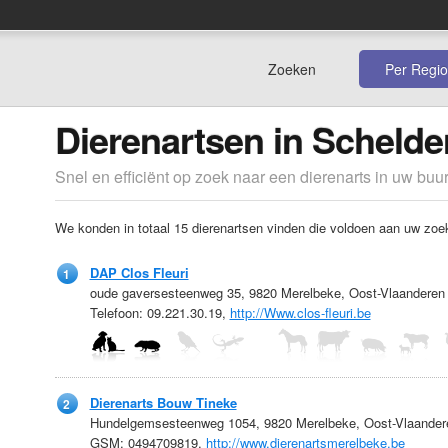
Zoeken
Per Regio
Dierenartsen in Scheld
Snel en efficiënt op zoek naar een dierenarts in uw buur
We konden in totaal 15 dierenartsen vinden die voldoen aan uw zoekc
DAP Clos Fleuri
1
oude gaversesteenweg 35, 9820 Merelbeke, Oost-Vlaanderen
Telefoon: 09.221.30.19,
http://Www.clos-fleuri.be
Dierenarts Bouw Tineke
2
Hundelgemsesteenweg 1054, 9820 Merelbeke, Oost-Vlaander
GSM: 0494709819,
http://www.dierenartsmerelbeke.be