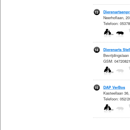
Dierenartsenpr
13
Neerhoflaan, 2
Telefoon: 0537
Dierenarts Ste
14
Bevrijdingslaan
GSM: 0472082
DAP VerBos
15
Kasteellaan 36
Telefoon: 052/