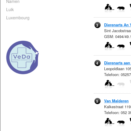
Namen
Luik
Luxembourg
Dierenarts An
3
Sint Jacobstra
GSM: 0494/49.
Dierenarts aa
4
Leopoldlaan 10
Telefoon: 0525
Van Malderen
5
Kalkestraat 11
Telefoon: 052 