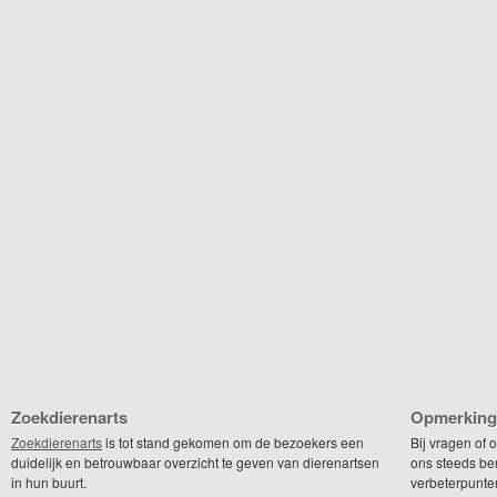
Zoekdierenarts
Opmerking
Zoekdierenarts
is tot stand gekomen om de bezoekers een
Bij vragen of
duidelijk en betrouwbaar overzicht te geven van dierenartsen
ons steeds be
in hun buurt.
verbeterpunte