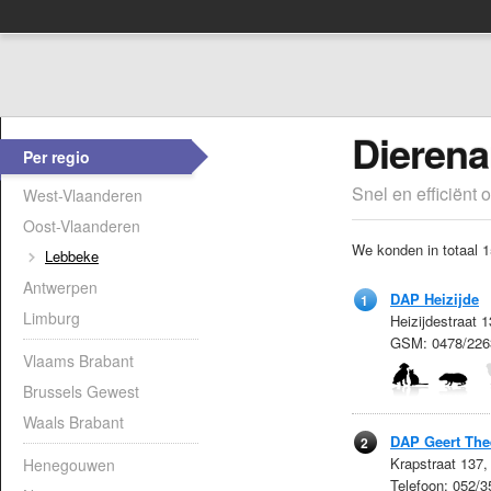
Dierena
Per regio
Snel en efficiënt 
West-Vlaanderen
Oost-Vlaanderen
We konden in totaal 1
Lebbeke
Antwerpen
DAP Heizijde
1
Limburg
Heizijdestraat 
GSM: 0478/226
Vlaams Brabant
Brussels Gewest
Waals Brabant
DAP Geert The
2
Krapstraat 137
Henegouwen
Telefoon: 052/