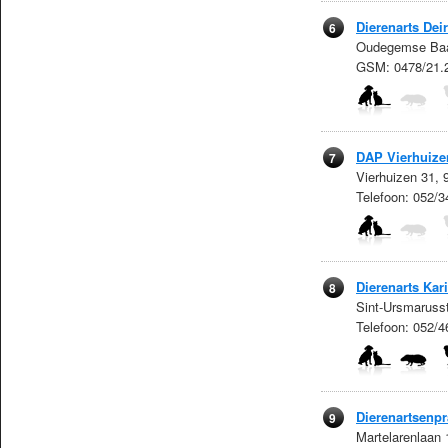
Dierenarts Dei
6
Oudegemse Baa
GSM: 0478/21.
DAP Vierhuize
7
Vierhuizen 31,
Telefoon: 052/3
Dierenarts Kar
8
Sint-Ursmaruss
Telefoon: 052/4
Dierenartsenpra
9
Martelarenlaan