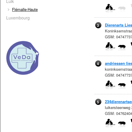
Luik
Flémalle-Haute
Luxembourg
Dierenarts Lie
3
Koninksemstraa
GSM: 0474773
andriessen lie
4
koninksemstraa
GSM: 04747737
234dierenartse
5
luikersteenweg
GSM: 0476240