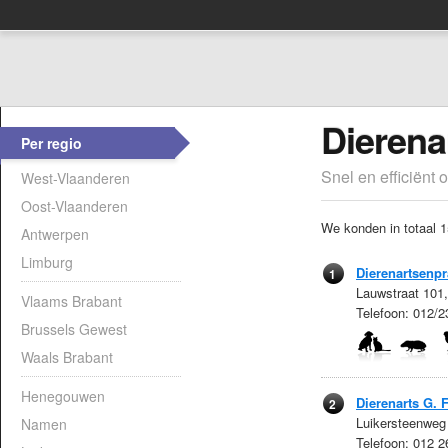
Dierena
Per regio
Snel en efficiënt 
West-Vlaanderen
Oost-Vlaanderen
We konden in totaal 1
Antwerpen
Limburg
Dierenartsenpr
1
Lauwstraat 101
Vlaams Brabant
Telefoon: 012/
Brussels Gewest
Waals Brabant
Henegouwen
Dierenarts G. 
2
Luikersteenweg
Namen
Telefoon: 012 2