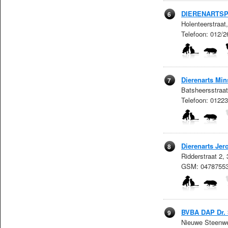
DIERENARTS
6
Holenteerstraat
Telefoon: 012/2
Dierenarts Mi
7
Batsheersstraat
Telefoon: 0122
Dierenarts Jero
8
Ridderstraat 2,
GSM: 0478755
BVBA DAP Dr.
9
Nieuwe Steenwe