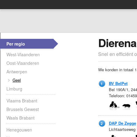
Dierena
Per regio
Snel en efficiënt 
West-Vlaanderen
Oost-Vlaanderen
We konden in totaal 1
Antwerpen
Geel
BV BelPet
1
Limburg
Bel 190A/1, 24
Telefoon: 0145
Vlaams Brabant
Brussels Gewest
Waals Brabant
DAP De Zegge
2
Lichtaartseweg
Henegouwen