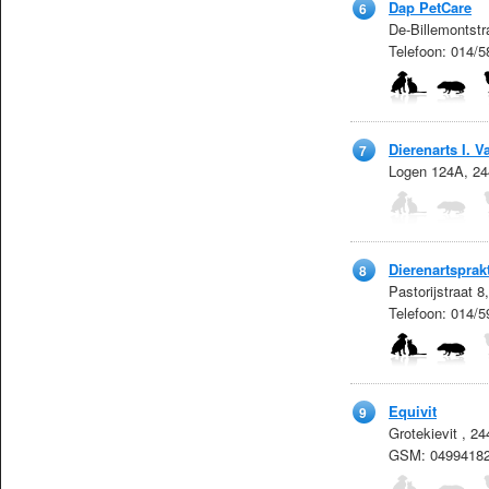
Dap PetCare
6
De-Billemontstr
Telefoon: 014/5
Dierenarts I. 
7
Logen 124A, 24
Dierenartsprak
8
Pastorijstraat 
Telefoon: 014/
Equivit
9
Grotekievit , 2
GSM: 0499418