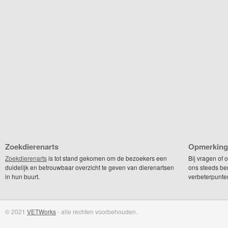
Zoekdierenarts
Opmerking
Zoekdierenarts
is tot stand gekomen om de bezoekers een
Bij vragen of
duidelijk en betrouwbaar overzicht te geven van dierenartsen
ons steeds be
in hun buurt.
verbeterpunte
© 2021
VETWorks
- alle rechten voorbehouden.