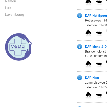
Namen
Luik
Luxembourg
DAP Het Spoo
3
Retieseweg 114
Telefoon: 0143
DAP Mens & Di
4
Brandemolenstr
GSM: 0476/419
DAP Nest
5
zammelseweg 2
Telefoon: 014/5