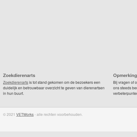
Zoekdierenarts
Opmerking
Zoekdierenarts
is tot stand gekomen om de bezoekers een
Bij vragen of
duidelijk en betrouwbaar overzicht te geven van dierenartsen
ons steeds be
in hun buurt.
verbeterpunte
© 2021
VETWorks
- alle rechten voorbehouden.