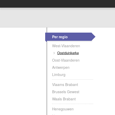
Per regio
West-Vlaanderen
Oostduinkerke
Oost-Vlaanderen
Antwerpen
Limburg
Vlaams Brabant
Brussels Gewest
Waals Brabant
Henegouwen