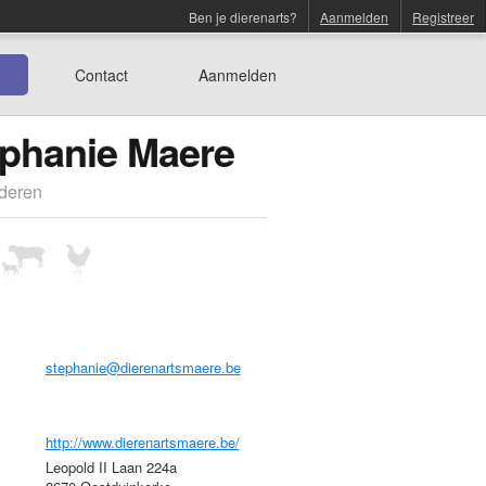
Ben je dierenarts?
Aanmelden
Registreer
Contact
Aanmelden
ephanie Maere
nderen
stephanie@dierenartsmaere.be
http://www.dierenartsmaere.be/
Leopold II Laan 224a