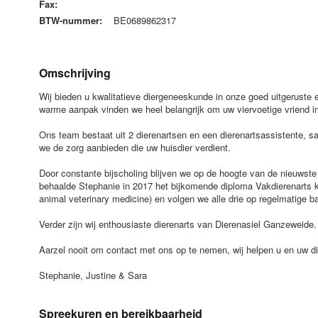
Fax:
BTW-nummer:
BE0689862317
Omschrijving
Wij bieden u kwalitatieve diergeneeskunde in onze goed uitgeruste e
warme aanpak vinden we heel belangrijk om uw viervoetige vriend in 
Ons team bestaat uit 2 dierenartsen en een dierenartsassistente, s
we de zorg aanbieden die uw huisdier verdient.
Door constante bijscholing blijven we op de hoogte van de nieuwste
behaalde Stephanie in 2017 het bijkomende diploma Vakdierenarts kle
animal veterinary medicine) en volgen we alle drie op regelmatige b
Verder zijn wij enthousiaste dierenarts van Dierenasiel Ganzeweide.
Aarzel nooit om contact met ons op te nemen, wij helpen u en uw di
Stephanie, Justine & Sara
Spreekuren en bereikbaarheid