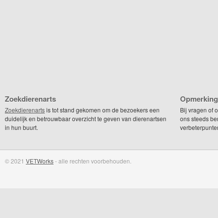
Zoekdierenarts
Opmerking
Zoekdierenarts
is tot stand gekomen om de bezoekers een
Bij vragen of
duidelijk en betrouwbaar overzicht te geven van dierenartsen
ons steeds be
in hun buurt.
verbeterpunte
© 2021
VETWorks
- alle rechten voorbehouden.