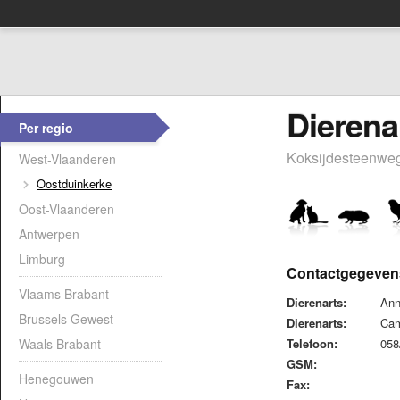
Dieren
Per regio
Koksijdesteenweg
West-Vlaanderen
Oostduinkerke
Oost-Vlaanderen
Antwerpen
Limburg
Contactgegeven
Vlaams Brabant
Dierenarts:
Ann
Brussels Gewest
Dierenarts:
Cam
Waals Brabant
Telefoon:
058
GSM:
Henegouwen
Fax: