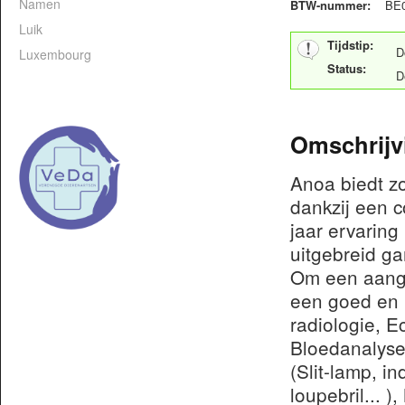
Namen
BTW-nummer:
BE0
Luik
Tijdstip:
D
Luxembourg
Status:
D
Omschrijv
Anoa biedt zo
dankzij een 
jaar ervaring
uitgebreid g
Om een aange
een goed en m
radiologie, E
Bloedanalyse
(Slit-lamp, i
loupebril... 