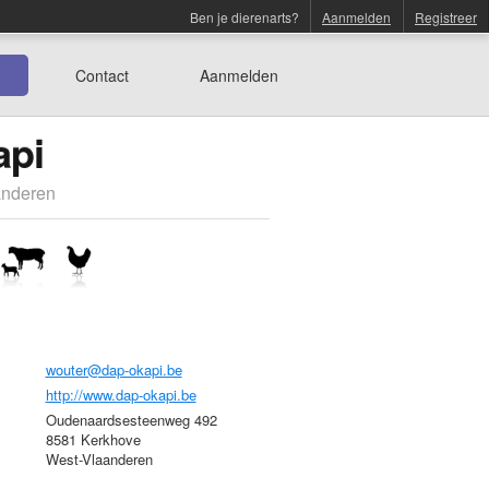
Ben je dierenarts?
Aanmelden
Registreer
Contact
Aanmelden
api
anderen
wouter@dap-okapi.be
http://www.dap-okapi.be
Oudenaardsesteenweg 492
8581 Kerkhove
West-Vlaanderen