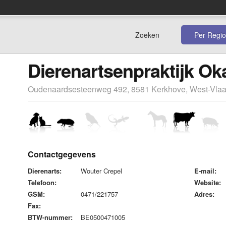
Zoeken
Per Regio
Dierenartsenpraktijk Ok
Oudenaardsesteenweg 492, 8581 Kerkhove, West-Vla
Contactgegevens
Dierenarts:
Wouter Crepel
E-mail:
Telefoon:
Website:
GSM:
0471/221757
Adres:
Fax:
BTW-nummer:
BE0500471005