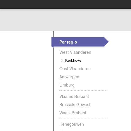
Per regio
West-Vlaanderen
Kerkhove
Oost-Vlaanderen
Antwerpen
Limburg
Vlaams Brabant
Brussels Gewest
Waals Brabant
Henegouwen