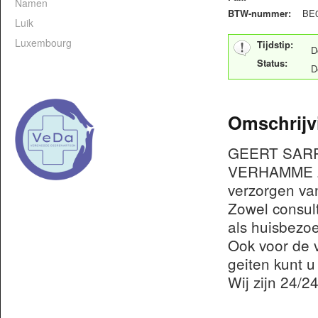
Namen
BTW-nummer:
BE0
Luik
Luxembourg
Tijdstip:
D
Status:
D
Omschrijv
GEERT SARR
VERHAMME zij
verzorgen va
Zowel consult
als huisbezoe
Ook voor de 
geiten kunt u 
Wij zijn 24/