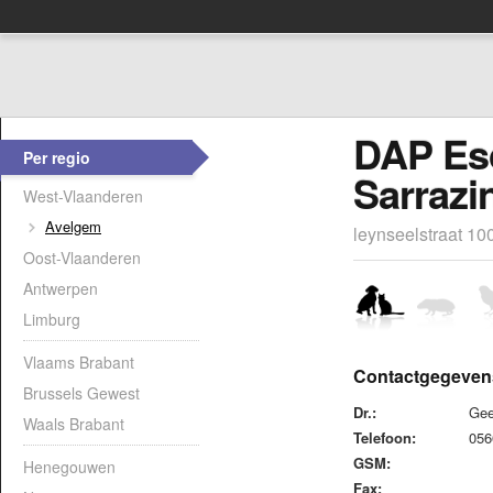
DAP Esc
Per regio
Sarrazi
West-Vlaanderen
Avelgem
leynseelstraat 1
Oost-Vlaanderen
Antwerpen
Limburg
Vlaams Brabant
Contactgegeven
Brussels Gewest
Dr.:
Gee
Waals Brabant
Telefoon:
05
GSM:
Henegouwen
Fax: