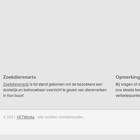
Zoekdierenarts
Opmerking
Zoekdierenarts
is tot stand gekomen om de bezoekers een
Bij vragen of
duidelijk en betrouwbaar overzicht te geven van dierenartsen
ons steeds be
in hun buurt.
verbeterpunte
© 2021
VETWorks
- alle rechten voorbehouden.