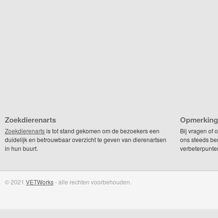
Zoekdierenarts
Opmerking
Zoekdierenarts
is tot stand gekomen om de bezoekers een
Bij vragen of
duidelijk en betrouwbaar overzicht te geven van dierenartsen
ons steeds be
in hun buurt.
verbeterpunte
© 2021
VETWorks
- alle rechten voorbehouden.