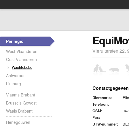
EquiMov
Per regio
Vieruitersten 22
West-Vlaanderen
Oost-Vlaanderen
Wachtebeke
Antwerpen
Limburg
Contactgegeven
Vlaams Brabant
Dierenarts:
Eli
Brussels Gewest
Telefoon:
Waals Brabant
GSM:
047
Fax:
Henegouwen
BTW-nummer:
BE0