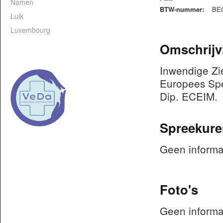
Namen
BTW-nummer:
BE0
Luik
Luxembourg
Omschrijv
Inwendige Zie
Europees Sp
Dip. ECEIM
Spreekure
Geen informa
Foto's
Geen informa