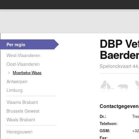
DBP Vet
Per regio
Baerdem
West-Vlaanderen
Oost-Vlaanderen
Spelonckvaart 44
Moerbeke-Waas
Antwerpen
Limburg
Vlaams Brabant
Contactgegeven
Brussels Gewest
Dr.:
Tre
Waals Brabant
Telefoon:
GSM:
+32
Henegouwen
Fax: