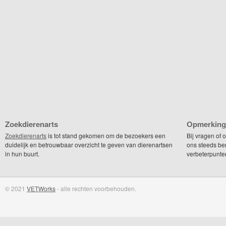
Zoekdierenarts
Opmerking
Zoekdierenarts
is tot stand gekomen om de bezoekers een
Bij vragen of
duidelijk en betrouwbaar overzicht te geven van dierenartsen
ons steeds be
in hun buurt.
verbeterpunte
© 2021
VETWorks
- alle rechten voorbehouden.