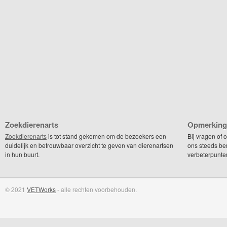
Zoekdierenarts
Opmerking
Zoekdierenarts
is tot stand gekomen om de bezoekers een
Bij vragen of
duidelijk en betrouwbaar overzicht te geven van dierenartsen
ons steeds be
in hun buurt.
verbeterpunte
© 2021
VETWorks
- alle rechten voorbehouden.