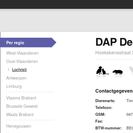
DAP De
Per regio
Hoekskensstraat 3
West-Vlaanderen
Oost-Vlaanderen
Lochristi
Antwerpen
Limburg
Contactgegeven
Vlaams Brabant
Dierenarts:
Tim
Brussels Gewest
Telefoon:
Waals Brabant
GSM:
04
Fax:
Henegouwen
BTW-nummer:
BE0