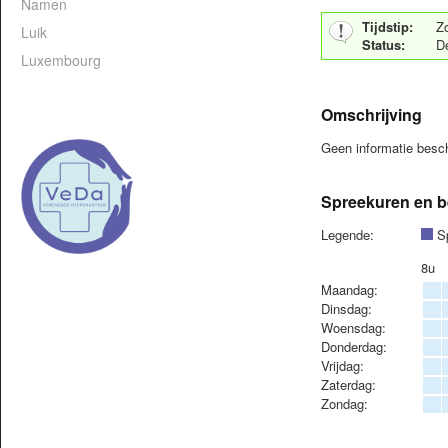
Namen
Tijdstip:
Z
Luik
Status:
De
Luxembourg
Omschrijving
Geen informatie bes
Spreekuren en b
Legende:
Sp
8u
Maandag:
Dinsdag:
Woensdag:
Donderdag:
Vrijdag:
Zaterdag:
Zondag: