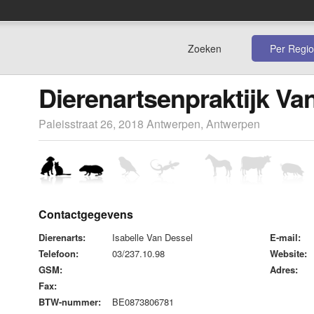
Zoeken
Per Regio
Dierenartsenpraktijk Va
Paleisstraat 26, 2018 Antwerpen, Antwerpen
Contactgegevens
Dierenarts:
Isabelle Van Dessel
E-mail:
Telefoon:
03/237.10.98
Website:
GSM:
Adres:
Fax:
BTW-nummer:
BE0873806781