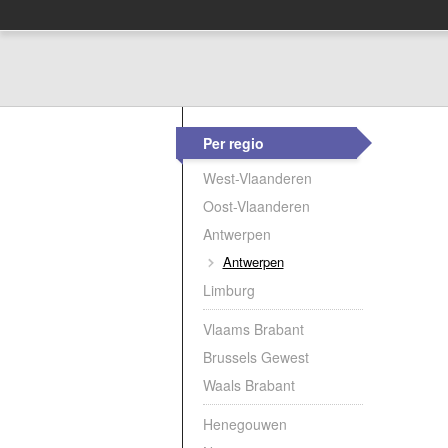
Per regio
West-Vlaanderen
Oost-Vlaanderen
Antwerpen
Antwerpen
Limburg
Vlaams Brabant
Brussels Gewest
Waals Brabant
Henegouwen