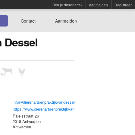
Ben je dierenarts?
Aanmelden
Registreer
Contact
Aanmelden
n Dessel
info@dierenartsenpraktijkvandessel.be
https://www.dierenartsenpraktijkvandessel.be
Paleisstraat 26
2018 Antwerpen
Antwerpen